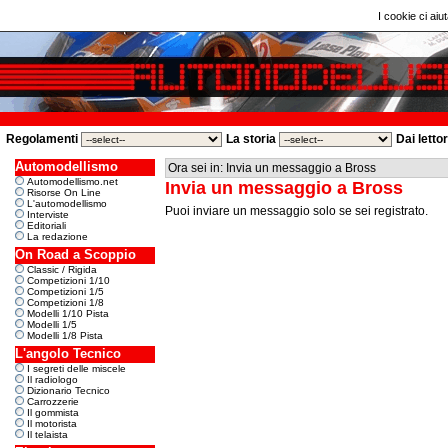
I cookie ci aiut
Regolamenti
La storia
Dai letto
Automodellismo
Ora sei in: Invia un messaggio a Bross
Automodellismo.net
Invia un messaggio a Bross
Risorse On Line
L'automodellismo
Puoi inviare un messaggio solo se sei registrato.
Interviste
Editoriali
La redazione
On Road a Scoppio
Classic / Rigida
Competizioni 1/10
Competizioni 1/5
Competizioni 1/8
Modelli 1/10 Pista
Modelli 1/5
Modelli 1/8 Pista
L'angolo Tecnico
I segreti delle miscele
Il radiologo
Dizionario Tecnico
Carrozzerie
Il gommista
Il motorista
Il telaista