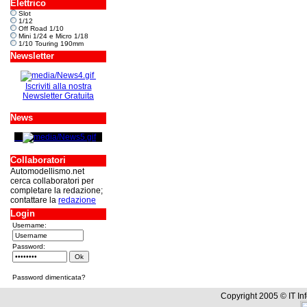
Elettrico
Slot
1/12
Off Road 1/10
Mini 1/24 e Micro 1/18
1/10 Touring 190mm
Newsletter
Iscriviti alla nostra
Newsletter Gratuita
News
Collaboratori
Automodellismo.net
cerca collaboratori per
completare la redazione;
contattare la
redazione
Login
Username:
Password:
Password dimenticata?
Copyright 2005 © IT In