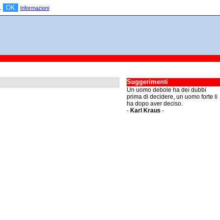
OK
a.
Informazioni
Suggerimenti
Un uomo debole ha dei dubbi
prima di decidere, un uomo forte li
ha dopo aver deciso.
-
Karl Kraus
-