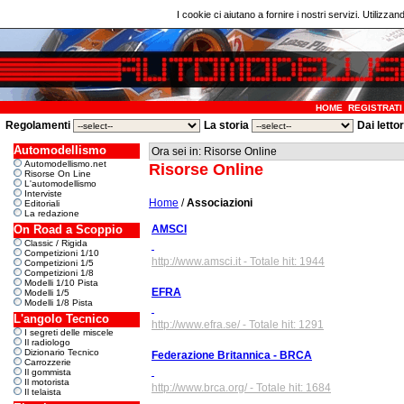
I cookie ci aiutano a fornire i nostri servizi. Utilizzan
HOME
REGISTRATI
Regolamenti
La storia
Dai letto
Automodellismo
Ora sei in: Risorse Online
Automodellismo.net
Risorse Online
Risorse On Line
L'automodellismo
Interviste
Home
/
Associazioni
Editoriali
La redazione
On Road a Scoppio
AMSCI
Classic / Rigida
Competizioni 1/10
http://www.amsci.it - Totale hit: 1944
Competizioni 1/5
Competizioni 1/8
Modelli 1/10 Pista
EFRA
Modelli 1/5
Modelli 1/8 Pista
L'angolo Tecnico
http://www.efra.se/ - Totale hit: 1291
I segreti delle miscele
Il radiologo
Dizionario Tecnico
Federazione Britannica - BRCA
Carrozzerie
Il gommista
Il motorista
http://www.brca.org/ - Totale hit: 1684
Il telaista