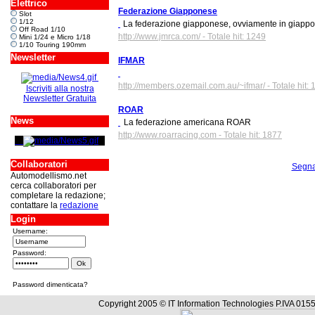
Elettrico
Federazione Giapponese
Slot
1/12
La federazione giapponese, ovviamente in giapp
Off Road 1/10
http://www.jmrca.com/ - Totale hit: 1249
Mini 1/24 e Micro 1/18
1/10 Touring 190mm
Newsletter
IFMAR
http://members.ozemail.com.au/~ifmar/ - Totale hit:
Iscriviti alla nostra
Newsletter Gratuita
ROAR
News
La federazione americana ROAR
http://www.roarracing.com - Totale hit: 1877
Collaboratori
Segna
Automodellismo.net
cerca collaboratori per
completare la redazione;
contattare la
redazione
Login
Username:
Password:
Password dimenticata?
Copyright 2005 © IT Information Technologies P.IVA 0155