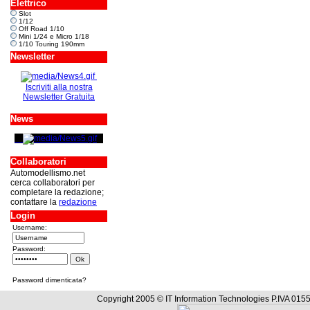
Elettrico
Slot
1/12
Off Road 1/10
Mini 1/24 e Micro 1/18
1/10 Touring 190mm
Newsletter
Iscriviti alla nostra
Newsletter Gratuita
News
Collaboratori
Automodellismo.net
cerca collaboratori per
completare la redazione;
contattare la
redazione
Login
Username:
Password:
Password dimenticata?
Copyright 2005 © IT Information Technologies P.IVA 0155