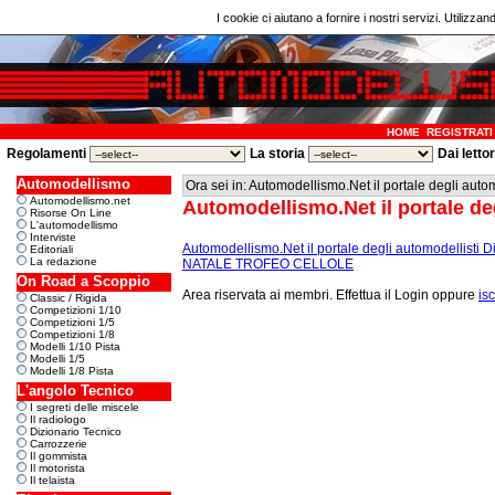
I cookie ci aiutano a fornire i nostri servizi. Utilizzan
HOME
REGISTRATI
Regolamenti
La storia
Dai letto
Automodellismo
Ora sei in: Automodellismo.Net il portale degli auto
Automodellismo.net
Automodellismo.Net il portale de
Risorse On Line
L'automodellismo
Interviste
Automodellismo.Net il portale degli automodellisti D
Editoriali
La redazione
NATALE TROFEO CELLOLE
On Road a Scoppio
Area riservata ai membri. Effettua il Login oppure
isc
Classic / Rigida
Competizioni 1/10
Competizioni 1/5
Competizioni 1/8
Modelli 1/10 Pista
Modelli 1/5
Modelli 1/8 Pista
L'angolo Tecnico
I segreti delle miscele
Il radiologo
Dizionario Tecnico
Carrozzerie
Il gommista
Il motorista
Il telaista