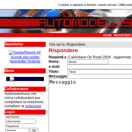
I cookie ci aiutano a fornire i nostri servizi. Utilizzan
HOME
REGISTRATI
Newsletter
Ora sei in: Rispondere
Rispondere
Iscriviti alla nostra
Rispondi a :
Calendario On Road 2004 - Aggiornato 
Newsletter Gratuita
Nome:
e-mail:
News
Titolo:
Messaggio:
Collaboratori
Automodellismo.net
cerca collaboratori per
completare la redazione;
contattare la
redazione
Login
Username:
Password: