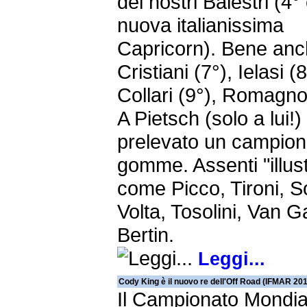
dei nostri Balestri (4°
nuova italianissima
Capricorn). Bene an
Cristiani (7°), Ielasi (8
Collari (9°), Romagnol
A Pietsch (solo a lui!)
prelevato un campion
gomme. Assenti "illust
come Picco, Tironi, So
Volta, Tosolini, Van G
Bertin.
Leggi...
Cody King è il nuovo re dell'Off Road (IFMAR 20
Il Campionato Mondia