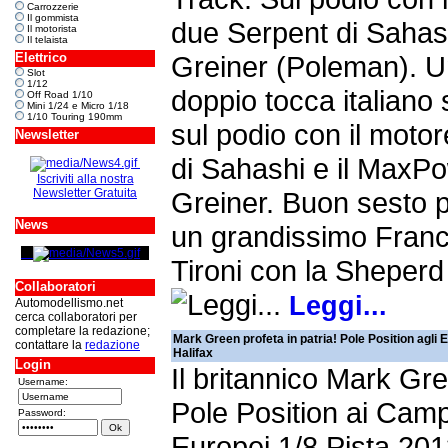
Carrozzerie
Il gommista
due Serpent di Sahas
Il motorista
Il telaista
Elettrico
Greiner (Poleman). 
Slot
1/12
doppio tocca italiano
Off Road 1/10
Mini 1/24 e Micro 1/18
1/10 Touring 190mm
sul podio con il moto
Newsletter
di Sahashi e il MaxPo
Iscriviti alla nostra
Newsletter Gratuita
Greiner. Buon sesto p
News
un grandissimo Fran
Tironi con la Sheper
Collaboratori
Leggi...
Automodellismo.net
cerca collaboratori per
completare la redazione;
Mark Green profeta in patria! Pole Position agli E
contattare la
redazione
Halifax
Login
Il britannico Mark Gre
Username:
Pole Position ai Camp
Password:
Europei 1/8 Pista 20