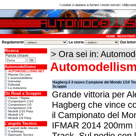
I cookie ci aiutano a fornire i nostri servizi. Utilizzan
HOME
REGISTRATI
Regolamenti
La storia
Dai letto
Ricerca
> Ora sei in: Automod
Parola chiave:
Automodellism
Automodellismo
AUTOMODELLISMO.NET
Risorse On Line
L'automodellismo
Interviste
Hagberg è il nuovo Campione del Mondo 1/10 T
Editoriali
Scoppio
La redazione
Grande vittoria per A
On Road a Scoppio
Classic / Rigida
Competizioni 1/10
Hagberg che vince c
Competizioni 1/5
Competizioni 1/8
Modelli 1/10 Pista
il Campionato del Mo
Modelli 1/5
Modelli 1/8 Pista
IFMAR 2014 200mm 
L'angolo Tecnico
I segreti delle miscele
Il radiologo
Track. Sul podio con l
Dizionario Tecnico