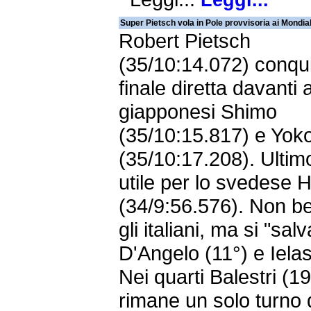
Leggi...
Super Pietsch vola in Pole provvisoria ai Mondial
Robert Pietsch
(35/10:14.072) conqui
finale diretta davanti a
giapponesi Shimo
(35/10:15.817) e Yo
(35/10:17.208). Ultim
utile per lo svedese 
(34/9:56.576). Non b
gli italiani, ma si "sal
D'Angelo (11°) e Ielas
Nei quarti Balestri (19
rimane un solo turno 